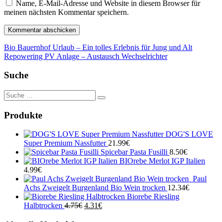
Name, E-Mail-Adresse und Website in diesem Browser für
meinen nächsten Kommentar speichern.
Beitragsnavigation
Bio Bauernhof Urlaub – Ein tolles Erlebnis für Jung und Alt
Repowering PV Anlage – Austausch Wechselrichter
Suche
Suche
nach:
Produkte
DOG'S LOVE
Super Premium Nassfutter
21.99
€
Spicebar Pasta Fusilli
8.50
€
BIOrebe Merlot IGP Italien
4.99
€
Paul
Achs Zweigelt Burgenland Bio Wein trocken
12.34
€
Biorebe Riesling
Ursprünglicher
Aktueller
Halbtrocken
4.75
€
4.31
€
Preis
Preis