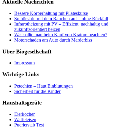
war:
ist:
Aktuelle Nachrichten
4.75€
4.31€.
Bessere Körperhaltung mit Pilateskurse
So hörst du mit dem Rauchen auf – ohne Rückfall
Infrarotheizung mit PV – Effizient, nachhaltig und
zukunftsorientiert heizen
Was sollte man beim Kauf von Kratom beachten?
Motorschaden am Auto durch Marderbiss
Über Biogesellschaft
Impressum
Wichtige Links
Petechien – Haut Einblutungen
Sicherheit für die Kinder
Haushaltsgeräte
Eierkocher
Waffeleisen
Puerierstab Test