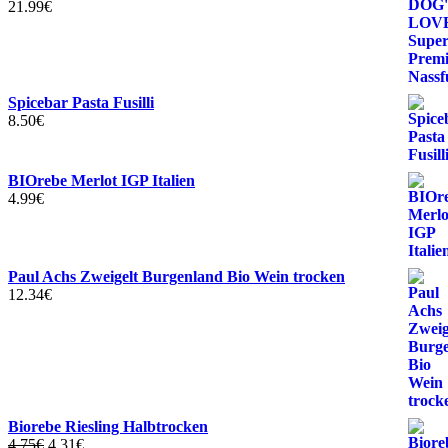
21.99
€
Spicebar Pasta Fusilli
8.50
€
BIOrebe Merlot IGP Italien
4.99
€
Paul Achs Zweigelt Burgenland Bio Wein trocken
12.34
€
Biorebe Riesling Halbtrocken
Ursprünglicher
Aktueller
4.75
€
4.31
€