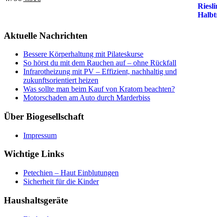
Preis
Preis
war:
ist:
4.75€
4.31€.
Aktuelle Nachrichten
Bessere Körperhaltung mit Pilateskurse
So hörst du mit dem Rauchen auf – ohne Rückfall
Infrarotheizung mit PV – Effizient, nachhaltig und
zukunftsorientiert heizen
Was sollte man beim Kauf von Kratom beachten?
Motorschaden am Auto durch Marderbiss
Über Biogesellschaft
Impressum
Wichtige Links
Petechien – Haut Einblutungen
Sicherheit für die Kinder
Haushaltsgeräte