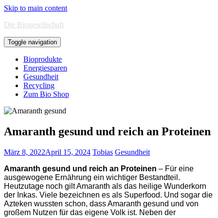
Skip to main content
Die Biogesellschaft
Toggle navigation
Bioprodukte
Energiesparen
Gesundheit
Recycling
Zum Bio Shop
Amaranth gesund und reich an Proteinen
März 8, 2022
April 15, 2024
Tobias
Gesundheit
Amaranth gesund
und reich an Proteinen
– Für eine
ausgewogene Ernährung ein wichtiger Bestandteil.
Heutzutage noch gilt Amaranth als das heilige Wunderkorn
der Inkas. Viele bezeichnen es als Superfood. Und sogar die
Azteken wussten schon, dass Amaranth gesund und von
großem Nutzen für das eigene Volk ist. Neben der