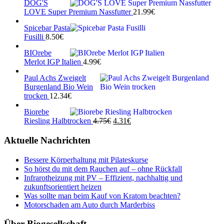
DOG'S
LOVE Super Premium Nassfutter
21.99
€
Spicebar Pasta
Fusilli
8.50
€
BIOrebe
Merlot IGP Italien
4.99
€
Paul Achs Zweigelt
Burgenland Bio Wein
trocken
12.34
€
Biorebe
Ursprünglicher
Aktueller
Riesling Halbtrocken
4.75
€
4.31
€
Preis
Preis
war:
ist:
Aktuelle Nachrichten
4.75€
4.31€.
Bessere Körperhaltung mit Pilateskurse
So hörst du mit dem Rauchen auf – ohne Rückfall
Infrarotheizung mit PV – Effizient, nachhaltig und
zukunftsorientiert heizen
Was sollte man beim Kauf von Kratom beachten?
Motorschaden am Auto durch Marderbiss
Über Biogesellschaft