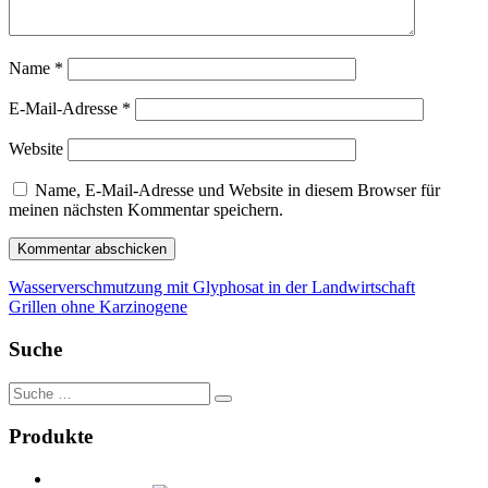
Name
*
E-Mail-Adresse
*
Website
Name, E-Mail-Adresse und Website in diesem Browser für
meinen nächsten Kommentar speichern.
Beitragsnavigation
Wasserverschmutzung mit Glyphosat in der Landwirtschaft
Grillen ohne Karzinogene
Suche
Suche
nach:
Produkte