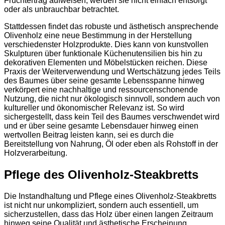
Fruchtertrag aufweisen, werden sie nicht einfach entsorgt
oder als unbrauchbar betrachtet.
Stattdessen findet das robuste und ästhetisch ansprechende
Olivenholz eine neue Bestimmung in der Herstellung
verschiedenster Holzprodukte. Dies kann von kunstvollen
Skulpturen über funktionale Küchenutensilien bis hin zu
dekorativen Elementen und Möbelstücken reichen. Diese
Praxis der Weiterverwendung und Wertschätzung jedes Teils
des Baumes über seine gesamte Lebensspanne hinweg
verkörpert eine nachhaltige und ressourcenschonende
Nutzung, die nicht nur ökologisch sinnvoll, sondern auch von
kultureller und ökonomischer Relevanz ist. So wird
sichergestellt, dass kein Teil des Baumes verschwendet wird
und er über seine gesamte Lebensdauer hinweg einen
wertvollen Beitrag leisten kann, sei es durch die
Bereitstellung von Nahrung, Öl oder eben als Rohstoff in der
Holzverarbeitung.
Pflege des Olivenholz-Steakbretts
Die Instandhaltung und Pflege eines Olivenholz-Steakbretts
ist nicht nur unkompliziert, sondern auch essentiell, um
sicherzustellen, dass das Holz über einen langen Zeitraum
hinweg seine Qualität und ästhetische Erscheinung