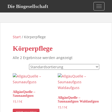
S
Die Biogesellschaft
TOGGLE
k
i
p
t
o
Start
/ Körperpflege
m
a
Körperpflege
i
n
Alle 2 Ergebnisse werden angezeigt
c
o
n
t
e
n
AllgäuQuelle –
t
Saunaaufguss
AllgäuQuelle –
15.11
€
Saunaaufguss Waldaufguss
15.11
€